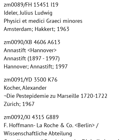
zm0089/FH 15451 I19
Ideler, Julius Ludwig
Physici et medici Graeci minores
Amsterdam; Hakkert; 1963
zm0090/XB 4606 A613
Annastift <Hannover>
Annastift (1897 - 1997)
Hannover; Annastift; 1997
zm0091/YD 3500 K76
Kocher, Alexander
¬Die Pestepidemie zu Marseille 1720-1722
Zürich; 1967
zm0092/XI 4315 G889
F. Hoffmann- La Roche & Co. <Berlin> /
Wissenschaftliche Abteilung