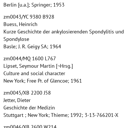
Berlin [u.a.]; Springer; 1953
zm0043/YC 9380 B928
Buess, Heinrich
Kurze Geschichte der ankylosierenden Spondylitis und
Spondylose
Basle; J. R. Geigy SA; 1964
zm0044/MQ 1600 L767
Lipset, Seymour Martin [¬Hrsg.]
Culture and social character
New York; Free Pr. of Glencoe; 1961
zm0045/XB 2200 J58
Jetter, Dieter
Geschichte der Medizin
Stuttgart ; New York; Thieme; 1992; 3-13-766201-X
zm0046/XB 2600 W214