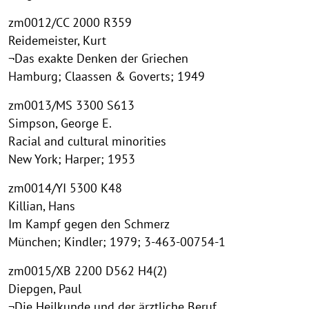
zm0012/CC 2000 R359
Reidemeister, Kurt
¬Das exakte Denken der Griechen
Hamburg; Claassen & Goverts; 1949
zm0013/MS 3300 S613
Simpson, George E.
Racial and cultural minorities
New York; Harper; 1953
zm0014/YI 5300 K48
Killian, Hans
Im Kampf gegen den Schmerz
München; Kindler; 1979; 3-463-00754-1
zm0015/XB 2200 D562 H4(2)
Diepgen, Paul
¬Die Heilkunde und der ärztliche Beruf