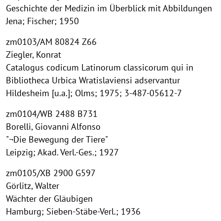
Geschichte der Medizin im Überblick mit Abbildungen
Jena; Fischer; 1950
zm0103/AM 80824 Z66
Ziegler, Konrat
Catalogus codicum Latinorum classicorum qui in
Bibliotheca Urbica Wratislaviensi adservantur
Hildesheim [u.a.]; Olms; 1975; 3-487-05612-7
zm0104/WB 2488 B731
Borelli, Giovanni Alfonso
"¬Die Bewegung der Tiere"
Leipzig; Akad. Verl.-Ges.; 1927
zm0105/XB 2900 G597
Görlitz, Walter
Wächter der Gläubigen
Hamburg; Sieben-Stäbe-Verl.; 1936