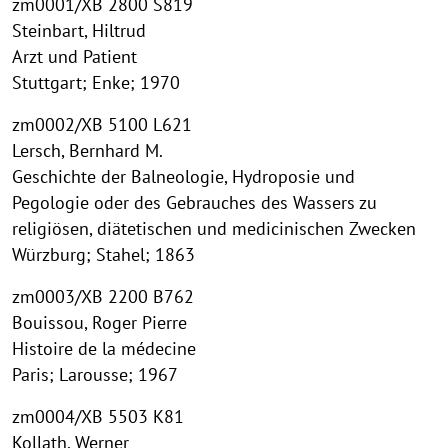
Collection
zm0001/XB 2800 S819
Steinbart, Hiltrud
Overview
Arzt und Patient
Stuttgart; Enke; 1970
zm0002/XB 5100 L621
Lersch, Bernhard M.
Geschichte der Balneologie, Hydroposie und
Pegologie oder des Gebrauches des Wassers zu
religiösen, diätetischen und medicinischen Zwecken
Würzburg; Stahel; 1863
zm0003/XB 2200 B762
Bouissou, Roger Pierre
Histoire de la médecine
Paris; Larousse; 1967
zm0004/XB 5503 K81
Kollath, Werner