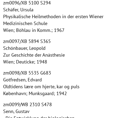
zm0096/XB 5100 S294
Schäfer, Ursula
Physikalische Heilmethoden in der ersten Wiener
Medizinischen Schule
Wien; Böhlau in Komm.; 1967
zm0097/XB 5894 S365
Schönbauer, Leopold
Zur Geschichte der Anästhesie
Wien; Deuticke; 1948
zm0098/XB 5535 G683
Gotfredsen, Edvard
Oldtidens lære om hjerte, kar og puls
København; Munksgaard; 1942
zm0099/WB 2310 S478
Senn, Gustav