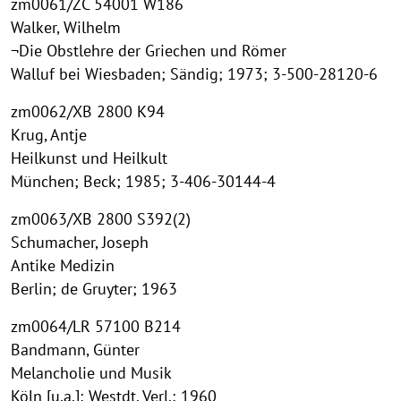
zm0061/ZC 54001 W186
Walker, Wilhelm
¬Die Obstlehre der Griechen und Römer
Walluf bei Wiesbaden; Sändig; 1973; 3-500-28120-6
zm0062/XB 2800 K94
Krug, Antje
Heilkunst und Heilkult
München; Beck; 1985; 3-406-30144-4
zm0063/XB 2800 S392(2)
Schumacher, Joseph
Antike Medizin
Berlin; de Gruyter; 1963
zm0064/LR 57100 B214
Bandmann, Günter
Melancholie und Musik
Köln [u.a.]; Westdt. Verl.; 1960