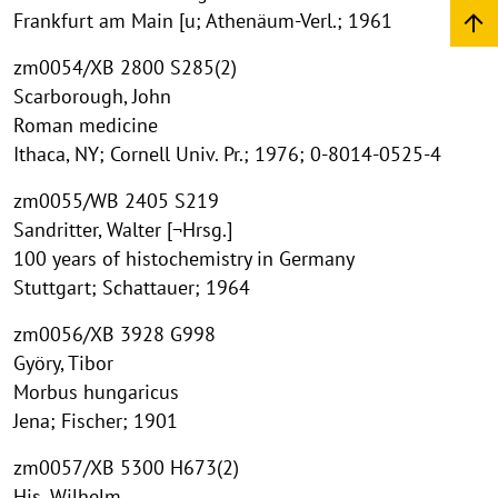
Frankfurt am Main [u; Athenäum-Verl.; 1961
zm0054/XB 2800 S285(2)
Scarborough, John
Roman medicine
Ithaca, NY; Cornell Univ. Pr.; 1976; 0-8014-0525-4
zm0055/WB 2405 S219
Sandritter, Walter [¬Hrsg.]
100 years of histochemistry in Germany
Stuttgart; Schattauer; 1964
zm0056/XB 3928 G998
Györy, Tibor
Morbus hungaricus
Jena; Fischer; 1901
zm0057/XB 5300 H673(2)
His, Wilhelm