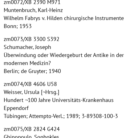
zm0072/XB 2390 M971
Muntenbruch, Karl-Heinz
Wilhelm Fabrys v. Hilden chirurgische Instrumente
Bonn; 1953
zm0073/XB 3300 S392
Schumacher, Joseph
Überwindung oder Wiedergeburt der Antike in der
modernen Medizin?
Berlin; de Gruyter; 1940
zm0074/XB 4606 U58
Weisser, Ursula [¬Hrsg.]
Hundert ¬100 Jahre Universitäts-Krankenhaus
Eppendorf
Tübingen; Attempto-Verl.; 1989; 3-89308-100-3
zm0075/XB 2824 G424
Ghinopoulo, Sophokles