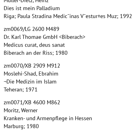
Müller-Dietz, Heinz
Dies ist mein Palladium
Riga; Paula Stradina Medic¯inas V¯estur±es Muz; 1992
zm0069/LG 2600 M489
Dr. Karl Thomae GmbH <Biberach>
Medicus curat, deus sanat
Biberach an der Riss; 1980
zm0070/XB 2909 M912
Moslehi-Shad, Ebrahim
¬Die Medizin im Islam
Teheran; 1971
zm0071/XB 4600 M862
Moritz, Werner
Kranken- und Armenpflege in Hessen
Marburg; 1980