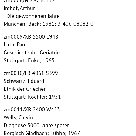
zm0008/ND 8730 I32
Imhof, Arthur E.
¬Die gewonnenen Jahre
München; Beck; 1981; 3-406-08082-0
zm0009/XB 5500 L948
Lüth, Paul
Geschichte der Geriatrie
Stuttgart; Enke; 1965
zm0010/FB 4061 S399
Schwartz, Eduard
Ethik der Griechen
Stuttgart; Koehler; 1951
zm0011/XB 2400 W453
Wells, Calvin
Diagnose 5000 Jahre später
Bergisch Gladbach; Lübbe; 1967