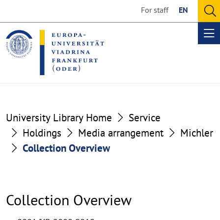
Go
Go
For staff
EN
to
to
O
the
the
se
Op
content
footer
me
section
section
University Library Home
Service
Holdings
Media arrangement
Michler
Collection Overview
Collection Overview