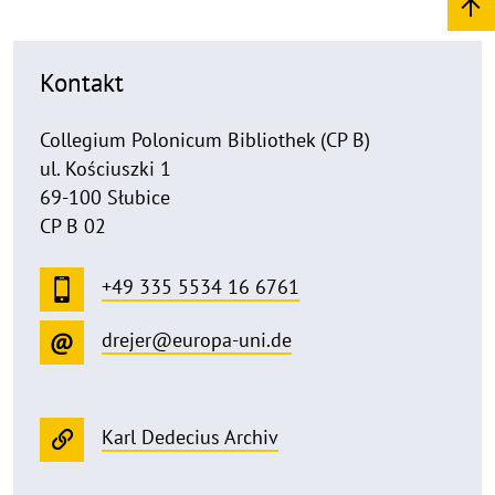
Kontakt
Collegium Polonicum Bibliothek (CP B)
ul. Kościuszki 1
69-100 Słubice
CP B 02
+49 335 5534 16 6761
drejer@europa-uni.de
Karl Dedecius Archiv