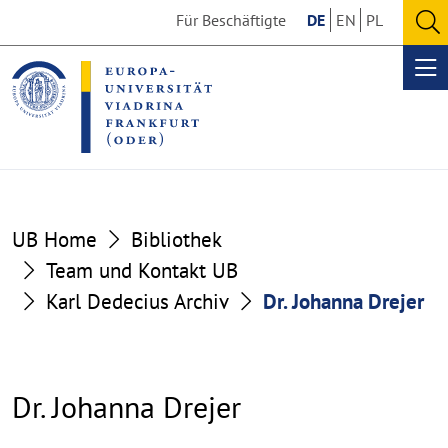
Go
Go
Für Beschäftigte
DE
EN
PL
to
to
O
the
the
se
Op
content
footer
me
section
section
UB Home
Bibliothek
Team und Kontakt UB
Karl Dedecius Archiv
Dr. Johanna Drejer
Dr. Johanna Drejer