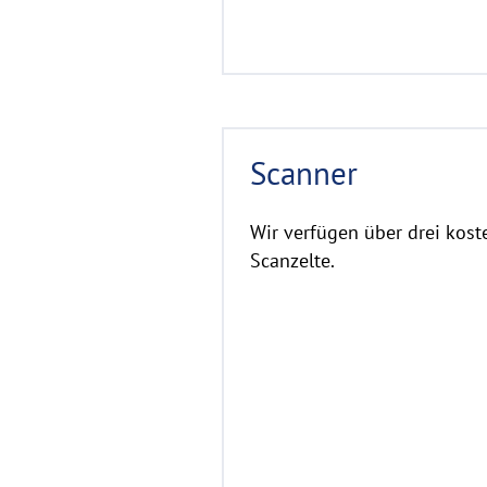
o
r
e
R
Scanner
e
a
d
Wir verfügen über drei kost
m
Scanzelte.
o
r
e