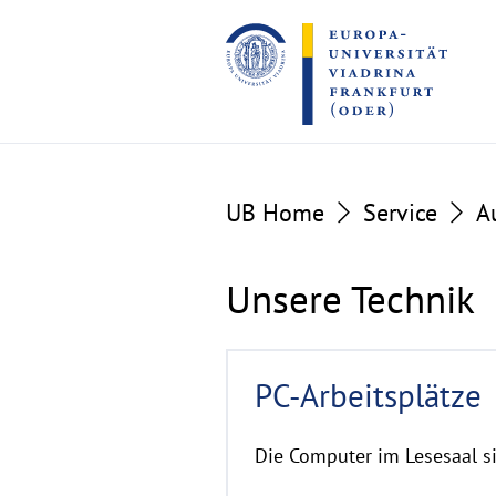
Go
Go
to
to
the
the
content
footer
section
section
Unsere
UB Home
Service
A
Technik
Unsere Technik
R
PC-Arbeitsplätze
e
a
d
Die Computer im Lesesaal si
m