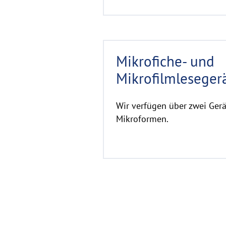
R
Mikrofiche- und
e
a
Mikrofilmleseger
d
m
Wir verfügen über zwei Ger
o
Mikroformen.
r
e