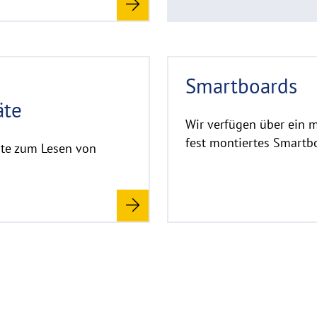
R
Smartboards
e
a
äte
d
Wir verfügen über ein 
m
fest montiertes Smartb
äte zum Lesen von
o
r
e