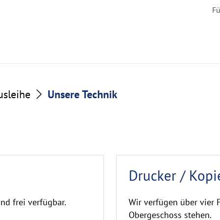
Fü
usleihe
Unsere Technik
R
Drucker / Kopi
e
a
d
nd frei verfügbar.
Wir verfügen über vier F
m
Obergeschoss stehen.