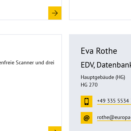
o
r
e
Eva Rothe
enfreie Scanner und drei
EDV, Datenban
Hauptgebäude (HG)
HG 270
+49 335 5534
rothe@europa-