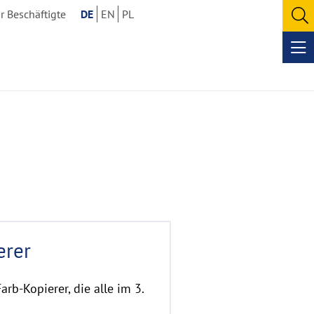
r Beschäftigte
DE
EN
PL
O
se
Op
me
erer
arb-Kopierer, die alle im 3.