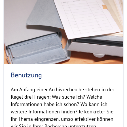
a
o
d
p
y
m
r
o
i
r
g
e
h
t
h
i
n
Benutzung
w
e
Am Anfang einer Archivrecherche stehen in der
i
Regel drei Fragen: Was suche ich? Welche
s
Informationen habe ich schon? Wo kann ich
a
weitere Informationen finden? Je konkreter Sie
u
Ihr Thema eingrenzen, umso effektiver können
f
k
wir Sie in Ihrer Recherche unterstützen.