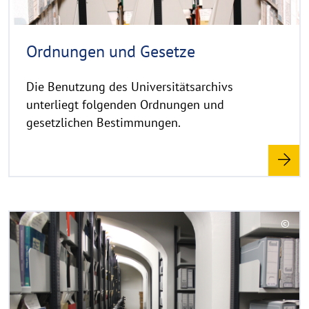
h
i
n
Ordnungen und Gesetze
w
e
Die Benutzung des Universitätsarchivs
i
unterliegt folgenden Ordnungen und
s
gesetzlichen Bestimmungen.
a
u
f
k
l
a
R
©
p
e
C
p
a
o
e
d
p
n
y
m
r