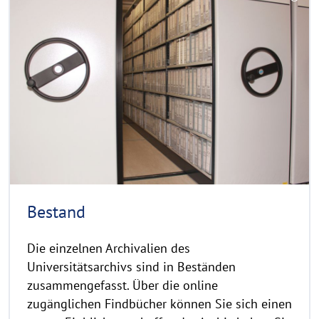
e
C
a
o
d
p
y
m
r
o
i
r
g
e
h
t
h
i
n
Bestand
w
e
Die einzelnen Archivalien des
i
Universitätsarchivs sind in Beständen
s
zusammengefasst. Über die online
a
zugänglichen Findbücher können Sie sich einen
u