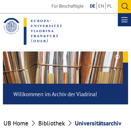
Go
Go
Für Beschäftigte
DE
EN
PL
to
to
O
the
the
se
Op
content
footer
me
section
section
©
Copy
Universitätsarchiv
aufk
Willkommen im Archiv der Viadrina!
UB Home
Bibliothek
Universitätsarchiv