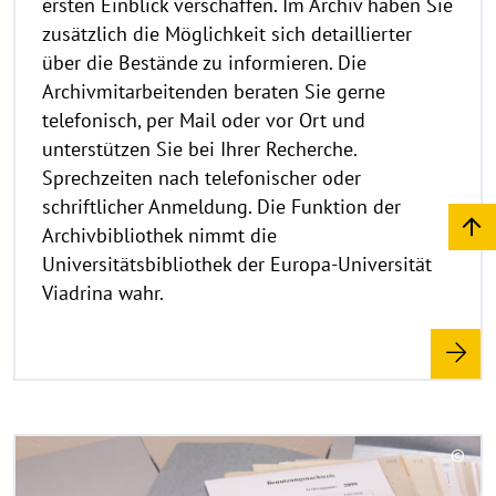
ersten Einblick verschaffen. Im Archiv haben Sie
f
k
zusätzlich die Möglichkeit sich detaillierter
l
über die Bestände zu informieren. Die
a
Archivmitarbeitenden beraten Sie gerne
p
telefonisch, per Mail oder vor Ort und
p
unterstützen Sie bei Ihrer Recherche.
e
Sprechzeiten nach telefonischer oder
n
schriftlicher Anmeldung. Die Funktion der
Archivbibliothek nimmt die
Universitätsbibliothek der Europa-Universität
Viadrina wahr.
R
©
e
C