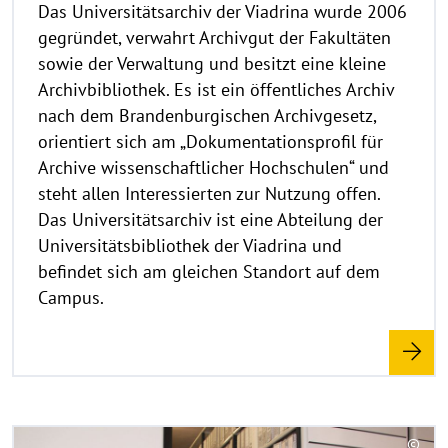
Das Universitätsarchiv der Viadrina wurde 2006
i
gegründet, verwahrt Archivgut der Fakultäten
s
sowie der Verwaltung und besitzt eine kleine
a
Archivbibliothek. Es ist ein öffentliches Archiv
u
nach dem Brandenburgischen Archivgesetz,
f
k
orientiert sich am „Dokumentationsprofil für
l
Archive wissenschaftlicher Hochschulen“ und
a
steht allen Interessierten zur Nutzung offen.
p
Das Universitätsarchiv ist eine Abteilung der
p
Universitätsbibliothek der Viadrina und
e
befindet sich am gleichen Standort auf dem
n
Campus.
R
©