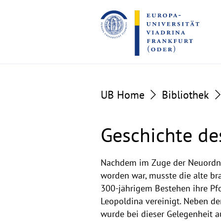
Go
Go
to
to
the
the
content
footer
section
section
UB Home
Bibliothek
Geschichte des
Einrichtung
Nachdem im Zuge der Neuordnun
worden war, musste die alte br
des
300-jährigem Bestehen ihre Pfo
Leopoldina vereinigt. Neben dem
Archivs
wurde bei dieser Gelegenheit au