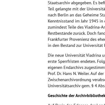
an
Staatsarchiv abgegeben. Es bef
Teil gelangte mit der Universi
der
nach Berlin an das Geheime Sta
Viadrina
Kenntnisstand im Jahr 1945 in
zumindest Teile des Viadrina-A
Restbestände zurück. Doch fan
Frankfurter Provenienz des eh
in den Bestand zur Universität
Die neue Universität Viadrina 
erste Sperrfristen endeten. Fol
eigenen Endarchivs zugestimmt. 
Prof. Dr. Hans N. Weiler. Auf d
Zwischenarchivordnung verabs
Universitätsarchiv gem. § 4 Abs
Geschichte der Archivbibliothe