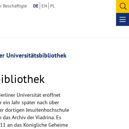
r Beschäftigte
DE
EN
PL
O
se
Op
me
er Universitätsbibliothek
ibliothek
liner Universität eröffnet
 ein Jahr später nach über
er dortigen Jesuitenhochschule
 das Archiv der Viadrina. Es
 1811 an das Königliche Geheime