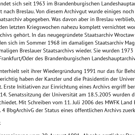
indet sich seit 1963 im Brandenburgischen Landeshauptar
tät nach Breslau. Von diesem Archivgut wurde einiges noc
atsarchiv abgegeben. Was davon aber in Breslau verblieb,
 den letzten Kriegswochen nahezu komplett vernichtet wo
rchivs gehört. In das neugegründete Staatsarchiv Wrocta
den sich im Sommer 1968 im damaligen Staatsarchiv Mag
emaligen Breslauer Staatsarchivs wieder. Sie wurden 19
 Frankfurt/Oder des Brandenburgischen Landeshauptarchiv
unterhielt seit ihrer Wiedergründung 1991 nur das für Beh
gerichtig haben der Kanzler und die Präsidentin der Univer
Erste Initiativen zur Einrichtung eines Archivs ergriff b
er 14. Senatssitzung der Universität am 18.5.2005 wurden d
chiedet. Mit Schreiben vom 11. Juli 2006 des MWFK Lan
. 4 BbgArchivG der Status eines öffentlichen Archivs zuer
k