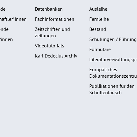
nde
Datenbanken
Ausleihe
aftler*innen
Fachinformationen
Fernleihe
ende
Zeitschriften und
Bestand
Zeitungen
*innen
Schulungen / Führun
Videotutorials
Formulare
Karl Dedecius Archiv
Literaturverwaltungs
Europäisches
Dokumentationszentru
Publikationen für den
Schriftentausch