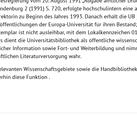
desregierung vom 20. August 1991 „Abgabe amtlicher Druc
randenburg 2 (1991) S. 720, erfolgte hochschulintern ein
rektorin zu Beginn des Jahres 1993. Danach erhält die UB
ffentlichungen der Europa-Universität für ihren Bestand;
emplar ist nicht ausleihbar, mit dem Lokalkennzeichen 0
 dient die Universitätsbibliothek als öffentliche wissensc
hlicher Information sowie Fort- und Weiterbildung und ni
tlichen Literaturversorgung wahr.
 relevanten Wissenschaftsgebiete sowie die Handbibliothek
rhin diese Funktion .
k