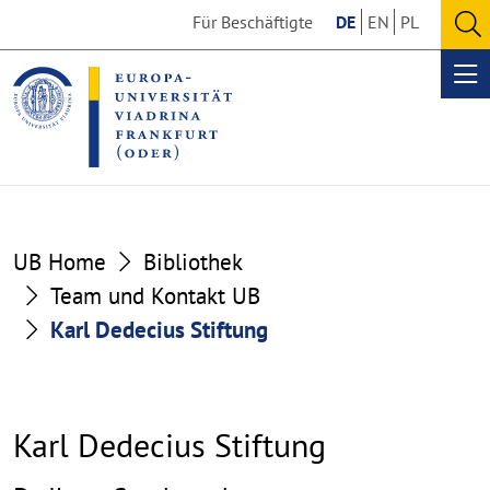
Go
Go
Für Beschäftigte
DE
EN
PL
to
to
O
the
the
se
Op
content
footer
me
section
section
UB Home
Bibliothek
Team und Kontakt UB
Karl Dedecius Stiftung
Karl Dedecius Stiftung