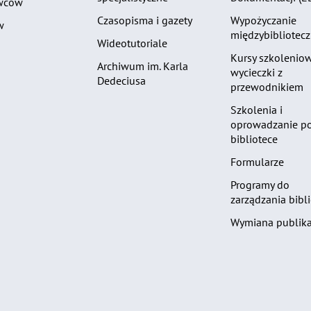
wców
Czasopisma i gazety
Wypożyczanie
w
międzybibliotec
Wideotutoriale
Kursy szkoleniow
Archiwum im. Karla
wycieczki z
Dedeciusa
przewodnikiem
Szkolenia i
oprowadzanie p
bibliotece
Formularze
Programy do
zarządzania bibli
Wymiana publika