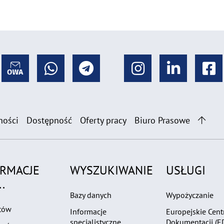
ności
Dostępność
Oferty pracy
Biuro Prasowe
ORMACJE
WYSZUKIWANIE
USŁUGI
.
Bazy danych
Wypożyczanie
tów
Informacje
Europejskie Cen
specjalistyczne
Dokumentacji (E