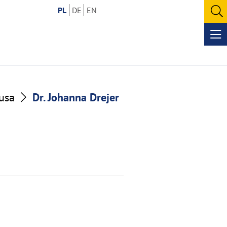
PL
DE
EN
O
se
Op
me
usa
Dr. Johanna Drejer