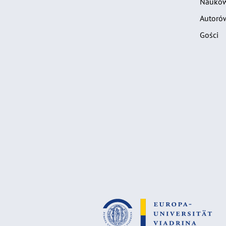
Nauko
Autoró
Gości