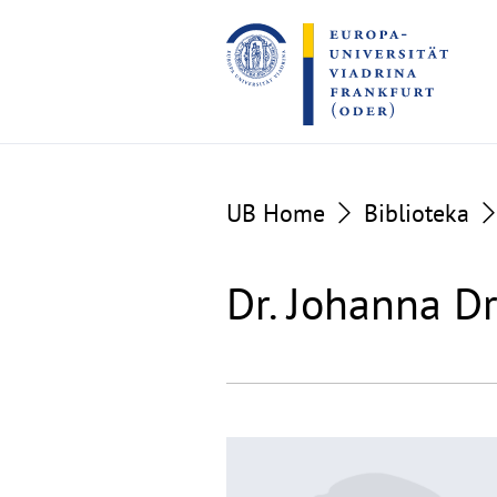
Go
Go
to
to
the
the
content
footer
section
section
UB Home
Biblioteka
Dr. Johanna Dr