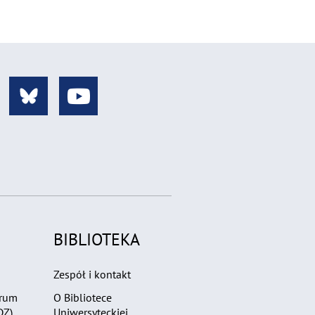
BIBLIOTEKA
Zespół i kontakt
trum
O Bibliotece
DZ)
Uniwersyteckiej