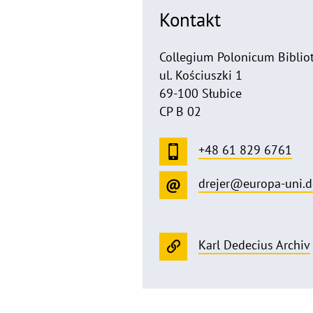
Kontakt
Collegium Polonicum Bibliot
ul. Kościuszki 1
69-100 Słubice
CP B 02
+48 61 829 6761
drejer@europa-uni.d
Karl Dedecius Archiv