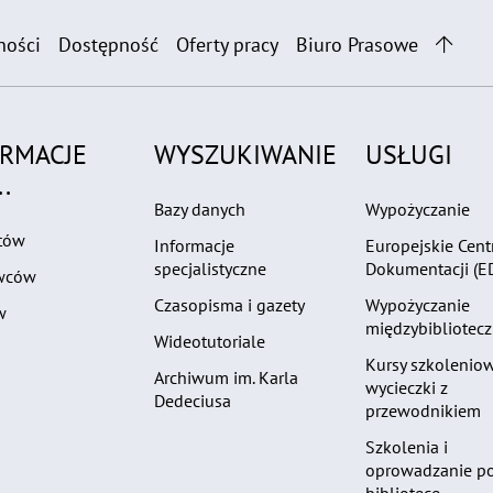
ności
Dostępność
Oferty pracy
Biuro Prasowe
ORMACJE
WYSZUKIWANIE
USŁUGI
.
Bazy danych
Wypożyczanie
tów
Informacje
Europejskie Cen
specjalistyczne
Dokumentacji (E
wców
Czasopisma i gazety
Wypożyczanie
w
międzybibliotec
Wideotutoriale
Kursy szkoleniow
Archiwum im. Karla
wycieczki z
Dedeciusa
przewodnikiem
Szkolenia i
oprowadzanie p