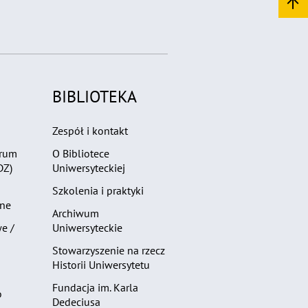
BIBLIOTEKA
Zespół i kontakt
trum
O Bibliotece
DZ)
Uniwersyteckiej
Szkolenia i praktyki
zne
Archiwum
e /
Uniwersyteckie
Stowarzyszenie na rzecz
Historii Uniwersytetu
Fundacja im. Karla
o
Dedeciusa