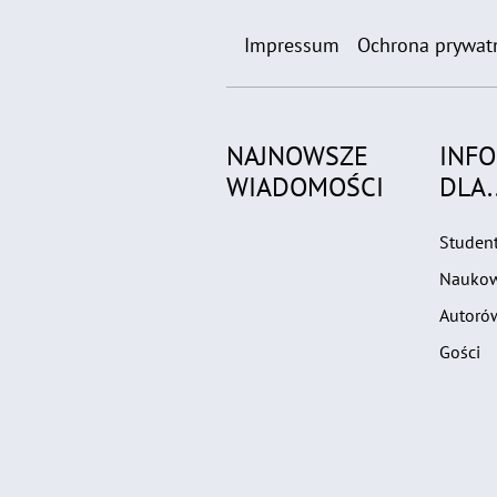
Impressum
Ochrona prywat
NAJNOWSZE
INF
WIADOMOŚCI
DLA..
Studen
Nauko
Autoró
Gości