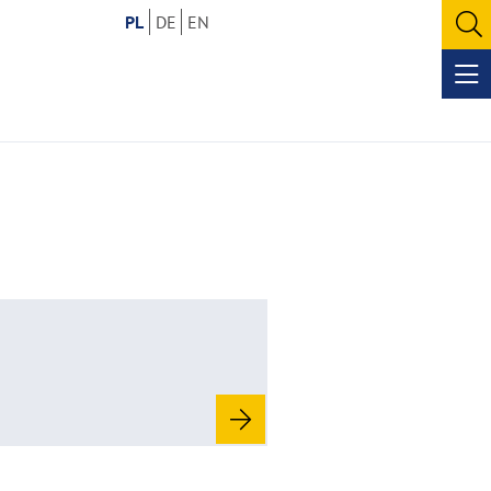
PL
DE
EN
O
se
Op
me