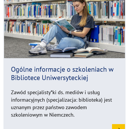
d
p
y
m
r
o
i
r
g
e
h
t
h
i
n
Ogólne informacje o szkoleniach w
w
Bibliotece Uniwersyteckiej
e
i
Zawód specjalisty*ki ds. mediów i usług
s
informacyjnych (specjalizacja: biblioteka) jest
a
u
uznanym przez państwo zawodem
f
szkoleniowym w Niemczech.
k
l