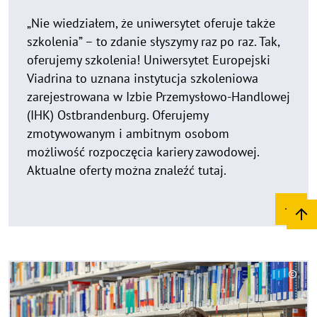
e
„Nie wiedziałem, że uniwersytet oferuje także
i
szkolenia” – to zdanie słyszymy raz po raz. Tak,
s
oferujemy szkolenia! Uniwersytet Europejski
a
Viadrina to uznana instytucja szkoleniowa
u
zarejestrowana w Izbie Przemysłowo-Handlowej
f
k
(IHK) Ostbrandenburg. Oferujemy
l
zmotywowanym i ambitnym osobom
a
możliwość rozpoczęcia kariery zawodowej.
p
Aktualne oferty można znaleźć tutaj.
p
e
n
R
©
e
C
a
o