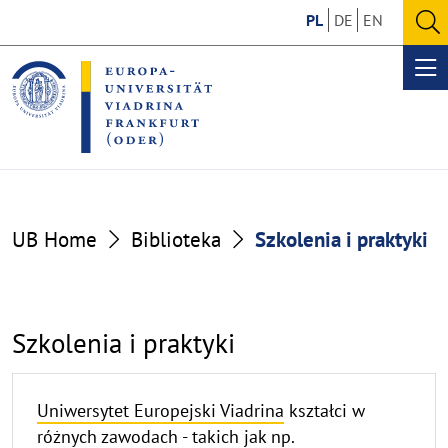
Go
Go
PL
DE
EN
to
to
O
the
the
se
Op
content
footer
me
section
section
Szkolenia
UB Home
Biblioteka
Szkolenia i praktyki
i
praktyki
Szkolenia i praktyki
Uniwersytet Europejski Viadrina
kształci w
różnych zawodach - takich jak np.