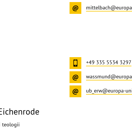
mittelbach@europa
+49 335 5534 3297
wassmund@europa-
ub_erw@europa-uni
Eichenrode
i teologii