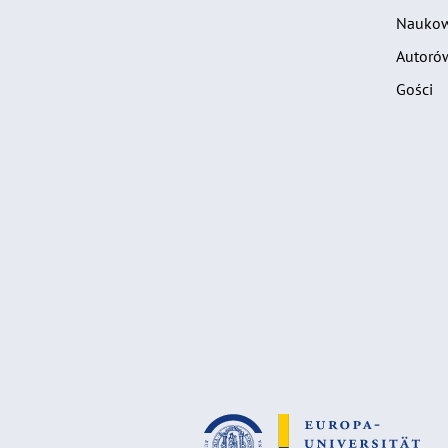
Nauko
Autoró
Gości