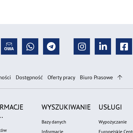
ności
Dostępność
Oferty pracy
Biuro Prasowe
ORMACJE
WYSZUKIWANIE
USŁUGI
.
Bazy danych
Wypożyczanie
tów
Informacje
Europejskie Cen