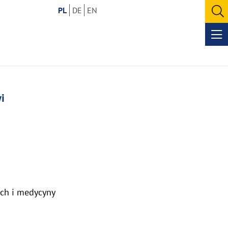
PL
DE
EN
O
se
Op
me
i
ych i medycyny