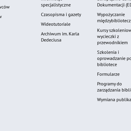
specjalistyczne
Dokumentacji (E
wców
Czasopisma i gazety
Wypożyczanie
w
międzybibliotec
Wideotutoriale
Kursy szkoleniow
Archiwum im. Karla
wycieczki z
Dedeciusa
przewodnikiem
Szkolenia i
oprowadzanie p
bibliotece
Formularze
Programy do
zarządzania bibli
Wymiana publika