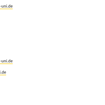
-uni.de
uni.de
.de