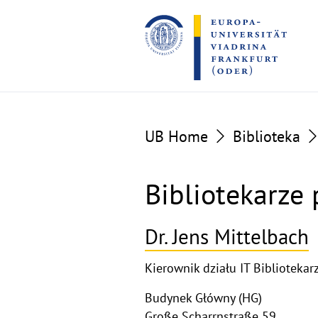
Go
Go
to
to
the
the
content
footer
section
section
UB Home
Biblioteka
Bibliotekarze
Dr. Jens Mittelbach
Kierownik działu IT Bibliotekar
Budynek Główny (HG)
Große Scharrnstraße 59