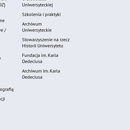
DZ)
Uniwersyteckiej
Szkolenia i praktyki
zne
Archiwum
e /
Uniwersyteckie
Stowarzyszenie na rzecz
Historii Uniwersytetu
Fundacja im. Karla
o
Dedeciusa
Archiwum im. Karla
Dedeciusa
ografią
cji