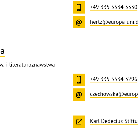
+49 335 5534 3330
hertz@europa-uni.
ka
wa i literaturoznawstwa
+49 335 5534 3296
czechowska@europa
Karl Dedecius Stift