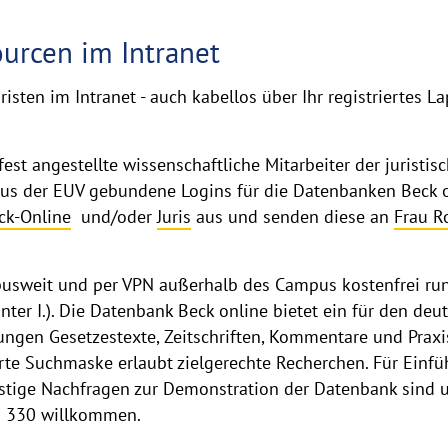
ourcen im Intranet
risten im Intranet - auch kabellos über Ihr registriertes
est angestellte wissenschaftliche Mitarbeiter der juristis
us der EUV gebundene Logins für die Datenbanken Beck onl
ck-Online
und/oder
Juris
aus und senden diese an
Frau R
pusweit und per VPN außerhalb des Campus kostenfrei run
unter I.). Die Datenbank Beck online bietet ein für den d
ungen Gesetzestexte, Zeitschriften, Kommentare und Praxis
ierte Suchmaske erlaubt zielgerechte Recherchen. Für Einf
stige Nachfragen zur Demonstration der Datenbank sind 
3 330 willkommen.