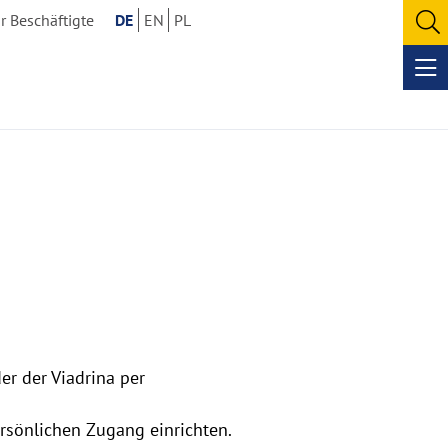
r Beschäftigte
DE
EN
PL
O
se
Op
me
er der Viadrina per
ersönlichen Zugang einrichten.