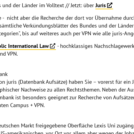
und der Länder im Volltext // Jetzt: über
Juris
e - nicht aber die Recherche der dort vor Übernahme dur
 sämtliche Verkündungsblätter des Bundes und der Länder 
tegorien", bis auf weiteres auch per VPN wie alle juris-An
lic International Law
- hochklassiges Nachschlagewerk
und VPN.
bank
 juris (Datenbank Aufsätze) haben Sie – vorerst für ein 
aphischer Nachweise zu allen Rechtsthemen. Neben der A
tenbank ist besonders geeignet zur Recherche von Aufsätz
mten Campus + VPN.
eutschen Markt freigegebene Oberfläche Lexis Uni zugängl
S-amerikanischen, vor Ort vor allem aber wegen der Inha