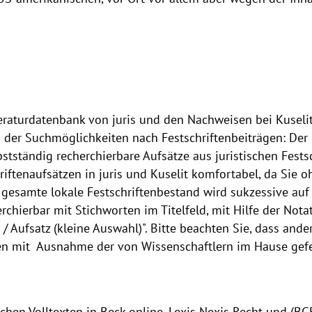
eraturdatenbank von juris und den Nachweisen bei Kuselit
der Suchmöglichkeiten nach Festschriftenbeiträgen: Der 
stständig recherchierbare Aufsätze aus juristischen Fests
riftenaufsätzen in juris und Kuselit komfortabel, da Sie
 gesamte lokale Festschriftenbestand wird sukzessive auf
rchierbar mit Stichworten im Titelfeld, mit Hilfe der Not
 Aufsatz (kleine Auswahl)". Bitte beachten Sie, dass ande
n mit Ausnahme der von Wissenschaftlern im Hause gefer
en Volltexten in Beck online, Lexis Nexis Recht und (BG