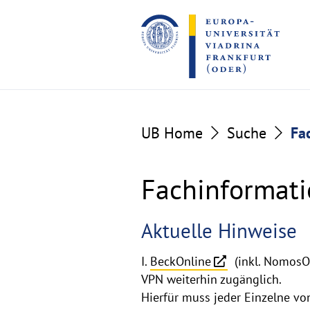
Go
Go
to
to
the
the
content
footer
section
section
UB Home
Suche
Fa
Fachinformati
Informationen
Aktuelle Hinweise
zu
I.
BeckOnline
(inkl. NomosOnl
VPN weiterhin zugänglich.
juristischen
Hierfür muss jeder Einzelne vo