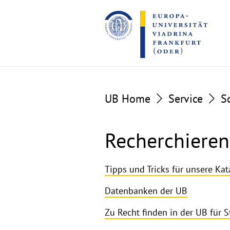
Go
Go
to
to
the
the
content
footer
section
section
UB Home
Service
S
Recherchieren
Recherchieren
Tipps und Tricks für unsere Ka
lernen
Datenbanken der UB
Zu Recht finden in der UB für 