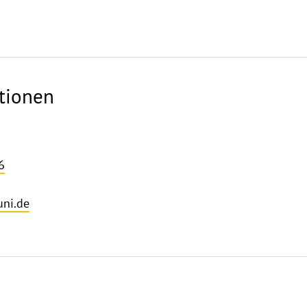
tionen
6
ni.de