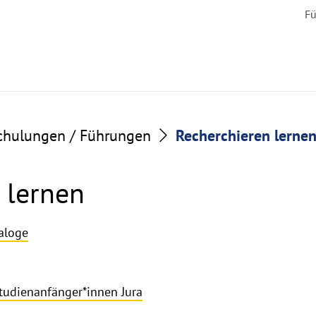
Fü
chulungen / Führungen
Recherchieren lerne
 lernen
taloge
Studienanfänger*innen Jura