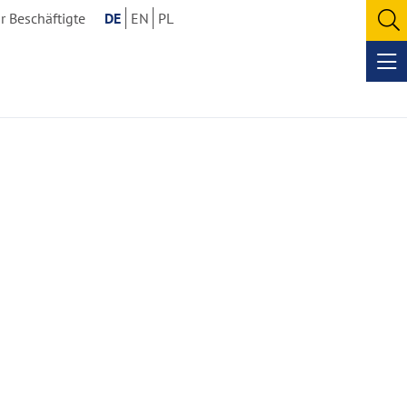
r Beschäftigte
DE
EN
PL
O
se
Op
me
n