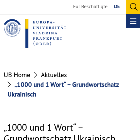
Go
Go
Für Beschäftigte
DE
to
to
O
the
the
se
Op
content
footer
me
section
section
UB Home
Aktuelles
„1000 und 1 Wort“ – Grundwortschatz
Ukrainisch
„1000 und 1 Wort“ –
Grundwortschatz Ukrainisch