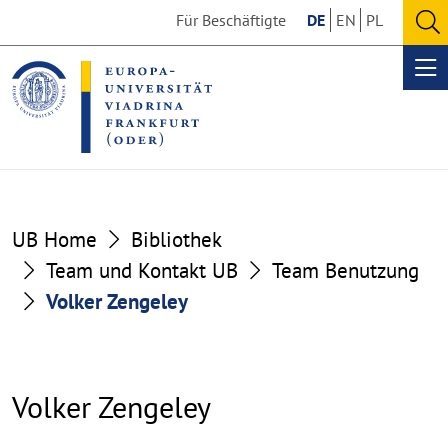
Go
Go
Für Beschäftigte
DE
EN
PL
to
to
O
the
the
se
Op
content
footer
me
section
section
UB Home
Bibliothek
Team und Kontakt UB
Team Benutzung
Volker Zengeley
Volker Zengeley