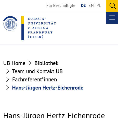
Go
Go
Für Beschäftigte
DE
EN
PL
to
to
O
the
the
se
Op
content
footer
me
section
section
UB Home
Bibliothek
Team und Kontakt UB
Fachreferent*innen
Hans-Jürgen Hertz-Eichenrode
Hans-Jürgen Hertz-Eichenrode