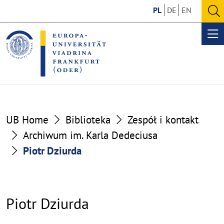
Go
Go
PL
DE
EN
to
to
O
the
the
se
Op
content
footer
me
section
section
UB Home
Biblioteka
Zespół i kontakt
Archiwum im. Karla Dedeciusa
Piotr Dziurda
Piotr Dziurda