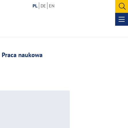
PL
DE
EN
O
se
Op
me
Praca naukowa