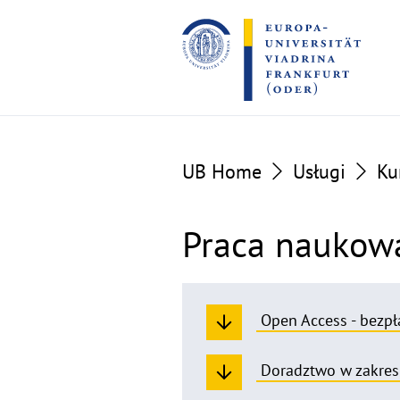
Go
Go
to
to
the
the
content
footer
section
section
UB Home
Usługi
Ku
Praca naukow
Open Access - bezpł
Doradztwo w zakresi