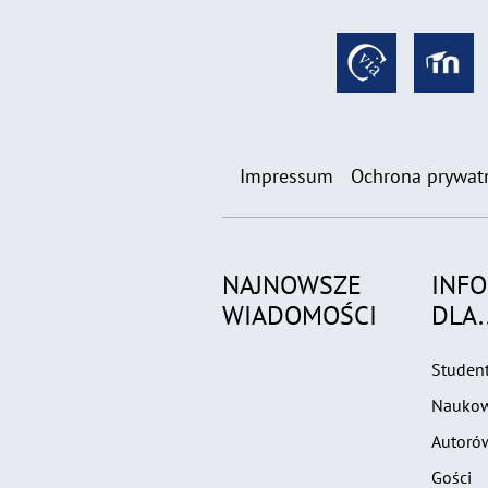
Impressum
Ochrona prywat
NAJNOWSZE
INF
WIADOMOŚCI
DLA..
Studen
Nauko
Autoró
Gości