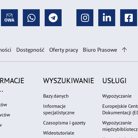
ności
Dostępność
Oferty pracy
Biuro Prasowe
ORMACJE
WYSZUKIWANIE
USŁUGI
.
Bazy danych
Wypożyczanie
tów
Informacje
Europejskie Cen
specjalistyczne
Dokumentacji (E
wców
Czasopisma i gazety
Wypożyczanie
w
międzybibliotec
Wideotutoriale