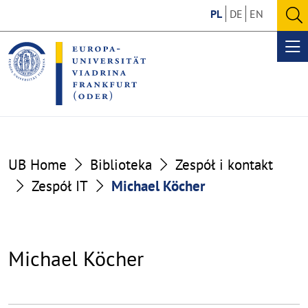
Go
Go
PL
DE
EN
to
to
O
the
the
se
Op
content
footer
me
section
section
UB Home
Biblioteka
Zespół i kontakt
Zespół IT
Michael Köcher
Michael Köcher