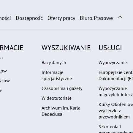
ności
Dostępność
Oferty pracy
Biuro Prasowe
ORMACJE
WYSZUKIWANIE
USŁUGI
.
Bazy danych
Wypożyczanie
tów
Informacje
Europejskie Cen
specjalistyczne
Dokumentacji (E
wców
Czasopisma i gazety
Wypożyczanie
w
międzybibliotec
Wideotutoriale
Kursy szkoleniow
Archiwum im. Karla
wycieczki z
Dedeciusa
przewodnikiem
Szkolenia i
oprowadzanie p