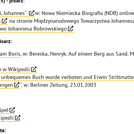
) - pisarz:
i, Johannes"
w: Nowa Niemiecka Biografia (NDB) online
a
na stronie Międzynarodowego Towarzystwa Johannes
two Johannesa Bobrowskiego
isarz:
iam Boris
, w: Bereska, Henryk: Auf einem Berg aus Sand. M
3
e w Wikipedii
n unbequemes Buch wurde verboten und Erwin Strittmatte
ungen
", w: Berliner Zeitung, 23.01.2003
ipel
ipedii
ta: