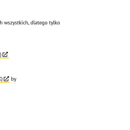
h wszystkich, dlatego tylko
)
X)
by