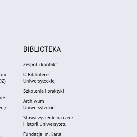
BIBLIOTEKA
Zespół i kontakt
trum
O Bibliotece
DZ)
Uniwersyteckiej
Szkolenia i praktyki
zne
Archiwum
e /
Uniwersyteckie
Stowarzyszenie na rzecz
Historii Uniwersytetu
Fundacja im. Karla
o