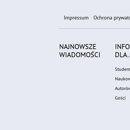
Impressum
Ochrona prywat
NAJNOWSZE
INF
WIADOMOŚCI
DLA..
Studen
Nauko
Autoró
Gości