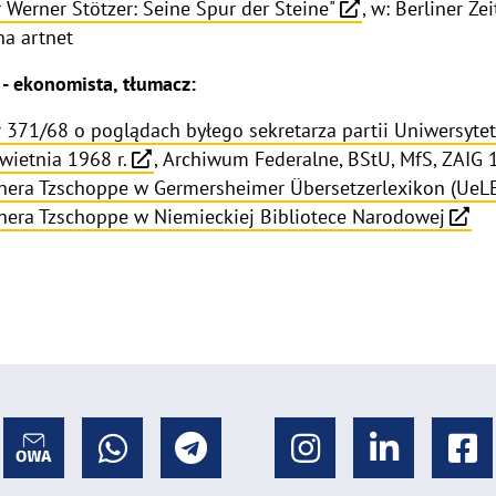
 Werner Stötzer: Seine Spur der Steine"
, w: Berliner Ze
a artnet
- ekonomista, tłumacz:
r 371/68 o poglądach byłego sekretarza partii Uniwersyt
wietnia 1968 r.
, Archiwum Federalne, BStU, MfS, ZAIG 14
rnera Tzschoppe w Germersheimer Übersetzerlexikon (UeL
rnera Tzschoppe w Niemieckiej Bibliotece Narodowej