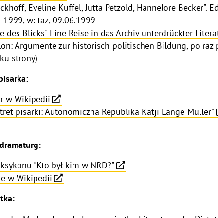
khoff, Eveline Kuffel, Jutta Petzold, Hannelore Becker". 
in 1999, w: taz, 09.06.1999
te des Blicks" Eine Reise in das Archiv unterdrückter Liter
lon: Argumente zur historisch-politischen Bildung, po ra
ku strony)
pisarka:
er w Wikipedii
tret pisarki: Autonomiczna Republika Katji Lange-Müller"
 dramaturg:
leksykonu "Kto był kim w NRD?"
he w Wikipedii
tka: