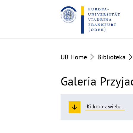
Go
Go
to
to
the
the
content
footer
section
section
UB Home
Biblioteka
Galeria Przyja
Kilkoro z wielu...