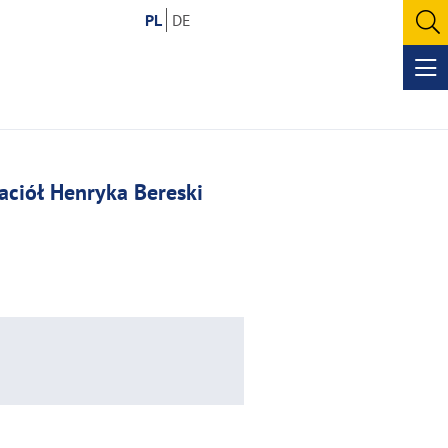
PL
DE
O
se
Op
me
jaciół Henryka Bereski