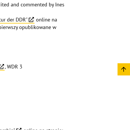
Edited and commented by Ines
atur der DDR"
online na
z pierwszy opublikowane w
, WDR 3