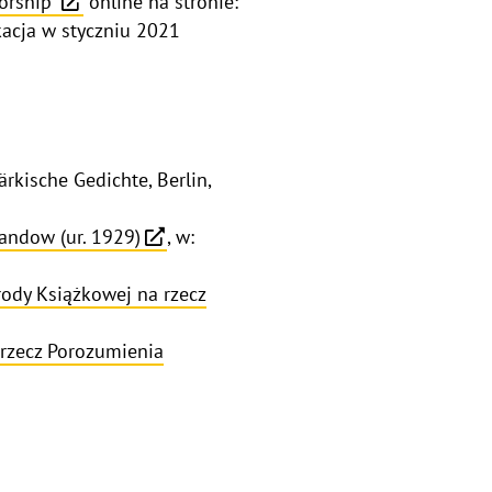
orship"
online na stronie:
kacja w styczniu 2021
rkische Gedichte, Berlin,
 Randow (ur. 1929)
, w:
rody Książkowej na rzecz
 rzecz Porozumienia