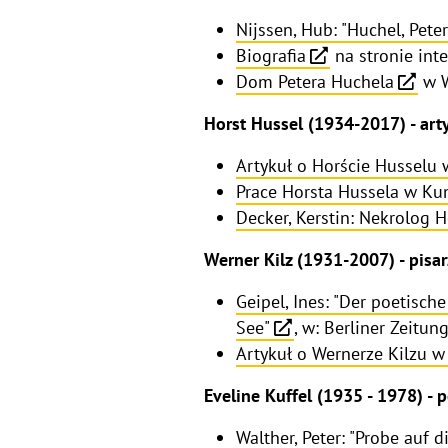
Nijssen, Hub: "Huchel, Peter
Biografia
na stronie int
Dom Petera Huchela
w W
Horst Hussel (1934-2017) - arty
Artykuł o Horście Husselu 
Prace Horsta Hussela w Kun
Decker, Kerstin: Nekrolog H
Werner Kilz (1931-2007) - pisarz
Geipel, Ines: "Der poetisch
See"
, w: Berliner Zeitun
Artykuł o Wernerze Kilzu w
Eveline Kuffel (1935 - 1978) - 
Walther, Peter: "Probe auf d