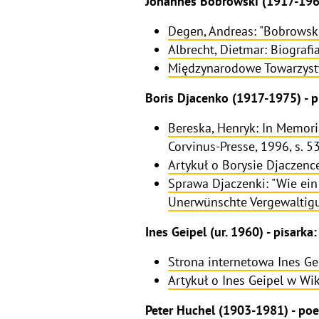
Johannes Bobrowski (1917-1965
Degen, Andreas: "Bobrowsk
Albrecht, Dietmar: Biografi
Międzynarodowe Towarzys
Boris Djacenko (1917-1975) - p
Bereska, Henryk: In Memor
Corvinus-Presse, 1996, s. 5
Artykuł o Borysie Djaczenc
Sprawa Djaczenki: "Wie ei
Unerwünschte Vergewaltig
Ines Geipel (ur. 1960) - pisarka:
Strona internetowa Ines Ge
Artykuł o Ines Geipel w Wik
Peter Huchel (1903-1981) - poe