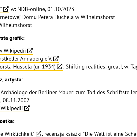
"
w: NDB-online, 01.10.2023
ernetowej Domu Petera Huchela w Wilhelmshorst
ilhelmshorst
sta grafik:
w Wikipedii
stkeller Annaberg e.V.
orsta Hussela (ur. 1934)
: Shifting realities: great!, w:
, artysta:
e Archäologe der Berliner Mauer: zum Tod des Schriftstelle
g, 08.11.2007
 Wikipedii
poetka:
ie Wirklichkeit"
, recenzja książki "Die Welt ist eine Scha