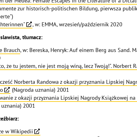
en der Medea: Female Escapes in the Literature of a Dictat
mente zur historisch-politischen Bildung, pierwsza publi
erte")
chterinnen"
, w: EMMA, wrzesień/październik 2020
slawista, tłumacz:
ne Brauch
, w: Bereska, Henryk: Auf einem Berg aus Sand. Mä
0
to, że tu jestem, nie jest moją winą, lecz Twoją!". Norbert
a cześć Norberta Randowa z okazji przyznania Lipskiej Nag
go
(Nagroda uznania) 2001
anie z okazji przyznania Lipskiej Nagrody Książkowej na
 uznania) 2001
eźbiarz:
ze w Wikipedii