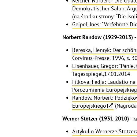
Reichel, Norbert: "Die Qual
Demokratischer Salon: Argu
(na środku strony: "Die Isoli
Geipel, Ines: "Verfehmte Di
Norbert Randow (1929-2013) - 
Bereska, Henryk: Der schö
Corvinus-Presse, 1996, s. 3
Eisenhauer, Gregor: "Panie, 
Tagesspiegel,17.01.2014
Filkova, Fedja: Laudatio n
Porozumienia Europejskie
Randow, Norbert: Podziękow
Europejskiego
(Nagroda
Werner Stötzer (1931-2010) - rz
Artykuł o Wernerze Stötzer