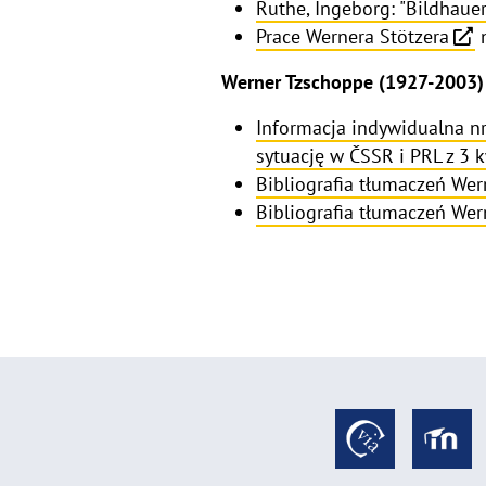
Ruthe, Ingeborg: "Bildhauer
Prace Wernera Stötzera
n
Werner Tzschoppe (1927-2003) 
Informacja indywidualna n
sytuację w ČSSR i PRL z 3 k
Bibliografia tłumaczeń We
Bibliografia tłumaczeń We